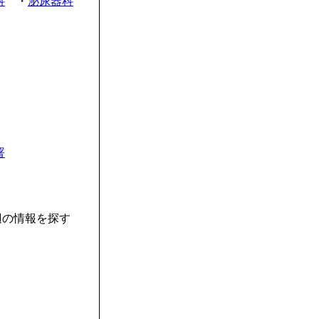
科
・
泌尿器科
署
辺の情報を探す