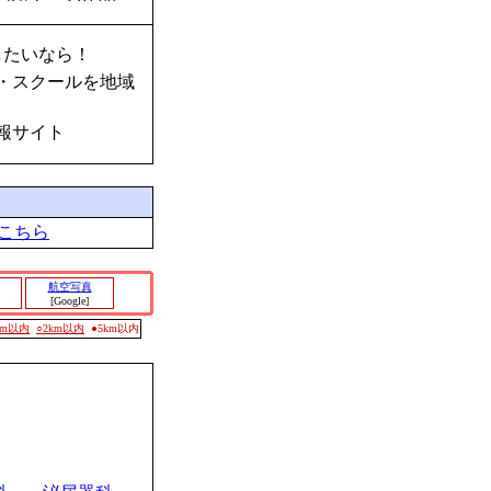
したいなら！
・スクールを地域
報サイト
こちら
航空写真
[Google]
0m以内
○2km以内
●5km以内