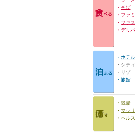
・
そば
・
ファ
・
ファ
・
デリ
・
ホテ
・シテ
・リゾ
・
旅館
・
銭湯
・
マッ
・
ヘル