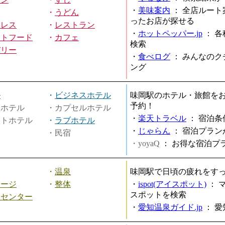
・
美味案内
：
全店ルート
・
うどん
ったお店が探せる
ミレス
・
レストラン
・
ホットペッパー.jp
：
各
ストフード
・
カフェ
検索
バリー
・
食べログ
：
みんなのク
ング
ル
・
ビジネスホテル
味岡駅のホテル・旅館を
予約！
ィホテル
・カプセルホテル
・
楽天トラベル
：
宿泊条
ートホテル
・
ラブホテル
・
じゃらん
：
宿泊プラン
・民宿
・yoyaQ
：
お得な宿泊プ
・
温泉
味岡駅で日頃の疲れをす
サージ
・
整体
・
ispot(アイスポット)
：
スポットを検索
スセンター
・
愛知温泉ガイド.jp
：
愛