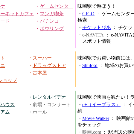
オケ
・
ゲームセンター
味岡駅で遊ぼう！
ターネットカフェ
・
マンガ喫茶
・
GIGO
：
ゲームセンタ
検索
ヤード
・
パチンコ
・
チケットぴあ
：
チケッ
ル
・
ボウリング
・e-NAVITA
：
e-NAVI
ースポット情報
ート
・
スーパー
味岡駅でお買い物前には
ビニ
・
ドラッグストア
・
Shufoo!
：
地域のお買い
・
古本屋
円ショップ
館
・
レンタルビデオ
味岡駅で映画を観たい！
ブハウス
・劇場・コンサート
・
e+（イープラス）
：
イ
約
ジアム
・ホール
・
Movie Walker
：
映画館
をチェック
・映画.com
：
駅周辺の映