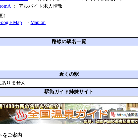
fromA
：
アルバイト求人情報
図]
oogle Map
・
Mapion
路線の駅名一覧
近くの駅
はありません
駅街ガイド姉妹サイト
トをご案内