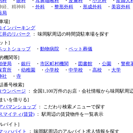
内科
・
眼科
・
耳鼻咽喉科
・
皮膚科
・
小児科
・
産婦人
神経、精神科
・
外科
・
整形外科
・
形成外科
・
美容外科
薬局
車場]
コインパーキング
三井のリパーク
： 味岡駅周辺の時間貸駐車場を探す
ット]
ペットショップ
・
動物病院
・
ペット葬儀
公的機関等]
郵便局
・
銀行
・
市区町村機関
・
図書館
・
公園
・
警察
保育所
・
幼稚園
・
小学校
・
中学校
・
高校
・
大学
神社
・
寺
電話番号検索]
タウンページ
： 全国1,100万件のお店・会社情報から味岡駅周
住まいを借りる]
アパマンショップ
： こだわり検索メニューで探す
スマイティ(賃貸)
： 駅周辺の賃貸物件を一覧表示
アルバイト]
マッハバイト
： 味岡駅周辺のアルバイト求人情報を探す