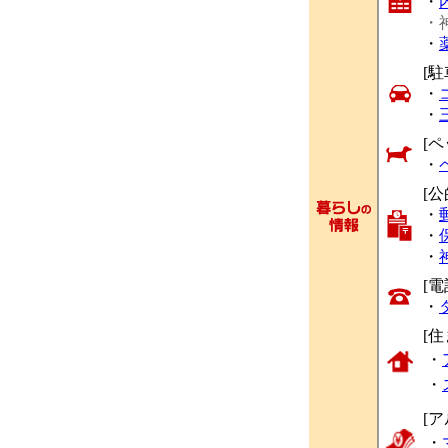
・
・
・
[駐
・
・
[ペ
・
[
・
・
・
[
・
[
・
・
[
・