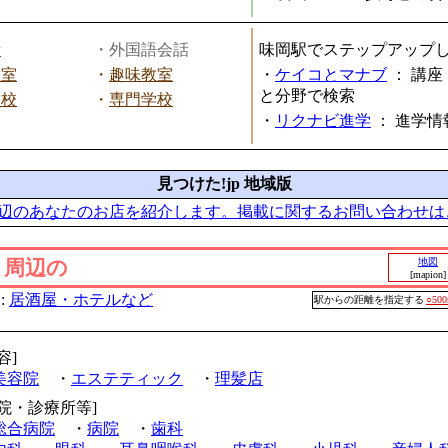
話
・外国語会話
味岡駅でステップアップ
教室
・
趣味教室
・
ケイコとマナブ
：
講座
と分野で検索
学校
・
専門学校
・
リクナビ進学
：
進学情
見つけた!jp 地域版
辺のあなたのお店を紹介します。掲載に関するお問い合わせは
」周辺の
地図
[mapion]
:
居酒屋・ホテルなど
駅からの距離を指定する
○50
容]
美容院
・
エステティック
・
理髪店
病院・診療所等]
総合病院
・
病院
・
歯科