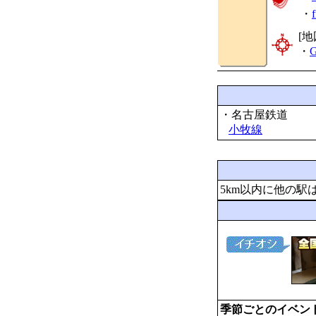
・
[地
・
G
・名古屋鉄道
小牧線
5km以内に他の駅
季節ごとのイベン