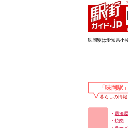
味岡駅は愛知県小
「味岡駅
暮らしの情報
・
居酒
・
焼肉
・
ラー