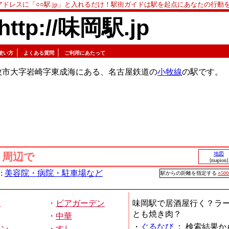
アドレスに「○○駅.jp」と入れるだけ！駅街ガイドは駅を起点にあなたの行動
http://味岡駅.jp
｜
｜
使い方
よくある質問
ご利用にあたって
牧市大字岩崎字東成海にある、名古屋鉄道の
小牧線
の駅です。
」周辺で
地図
[mapion]
:
美容院・病院・駐車場など
駅からの距離を指定する
○50
屋
・
ビアガーデン
味岡駅で居酒屋行く？ラ
とも焼き肉？
・
中華
・
ぐるなび
：
検索結果か
メン
・
すし