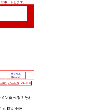
をサポートします。
航空写真
[Google]
0m以内
○2km以内
●5km以内
ーメン食べる？それ
らお店を比較