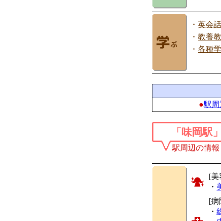
・
英会
・
教養
・
各種
●
駅周
「味岡駅
駅周辺の情報
[美
・
[
・