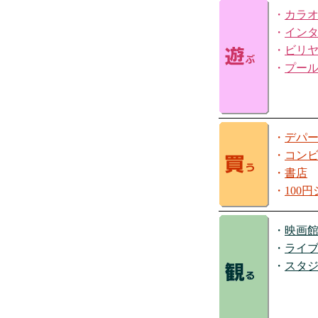
・
カラ
・
イン
・
ビリ
・
プー
・
デパ
・
コン
・
書店
・
100
・
映画
・
ライ
・
スタ