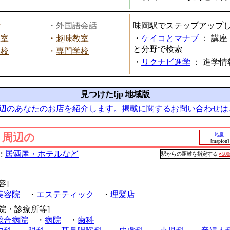
話
・外国語会話
味岡駅でステップアップ
教室
・
趣味教室
・
ケイコとマナブ
：
講座
と分野で検索
学校
・
専門学校
・
リクナビ進学
：
進学情
見つけた!jp 地域版
辺のあなたのお店を紹介します。掲載に関するお問い合わせは
」周辺の
地図
[mapion]
:
居酒屋・ホテルなど
駅からの距離を指定する
○50
容]
美容院
・
エステティック
・
理髪店
病院・診療所等]
総合病院
・
病院
・
歯科