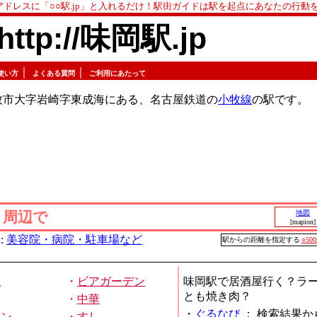
アドレスに「○○駅.jp」と入れるだけ！駅街ガイドは駅を起点にあなたの行動
http://味岡駅.jp
｜
｜
使い方
よくある質問
ご利用にあたって
牧市大字岩崎字東成海にある、名古屋鉄道の
小牧線
の駅です。
」周辺で
地図
[mapion]
:
美容院・病院・駐車場など
駅からの距離を指定する
○50
屋
・
ビアガーデン
味岡駅で居酒屋行く？ラ
とも焼き肉？
・
中華
・
ぐるなび
：
検索結果か
メン
・
すし