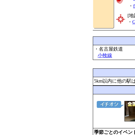
・
[地
・
G
・名古屋鉄道
小牧線
5km以内に他の駅
季節ごとのイベン