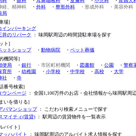
内科
・
眼科
・
耳鼻咽喉科
・
皮膚科
・
小児科
・
産婦人
神経、精神科
・
外科
・
整形外科
・形成外科
・美容外科
薬局
車場]
コインパーキング
三井のリパーク
： 味岡駅周辺の時間貸駐車場を探す
ット]
ペットショップ
・
動物病院
・
ペット葬儀
公的機関等]
郵便局
・
銀行
・市区町村機関
・
図書館
・
公園
・
警察
保育所
・
幼稚園
・
小学校
・
中学校
・
高校
・
大学
神社
・
寺
電話番号検索]
タウンページ
： 全国1,100万件のお店・会社情報から味岡駅周
住まいを借りる]
アパマンショップ
： こだわり検索メニューで探す
スマイティ(賃貸)
： 駅周辺の賃貸物件を一覧表示
アルバイト]
マッハバイト
： 味岡駅周辺のアルバイト求人情報を探す