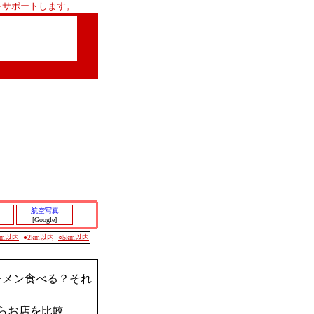
をサポートします。
航空写真
[Google]
0m以内
●2km以内
○5km以内
ーメン食べる？それ
らお店を比較