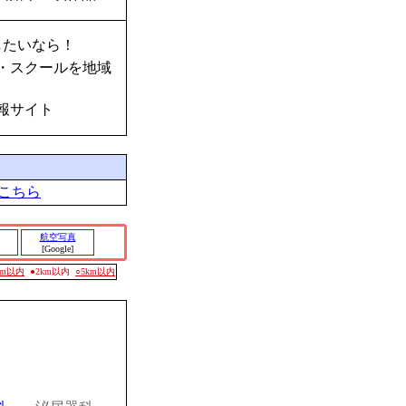
したいなら！
・スクールを地域
報サイト
こちら
航空写真
[Google]
0m以内
●2km以内
○5km以内