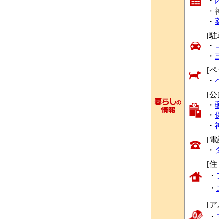
・
・
・
[駐
・
・
[ペ
・
[
・
・
・
[
・
[
・
・
[
・