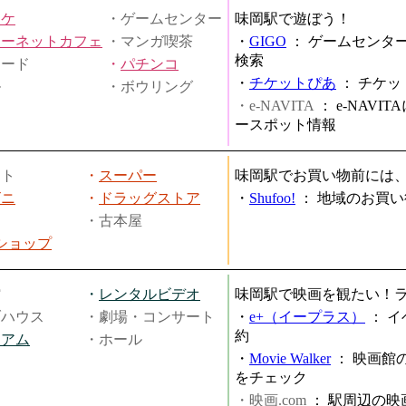
オケ
・ゲームセンター
味岡駅で遊ぼう！
ターネットカフェ
・マンガ喫茶
・
GIGO
：
ゲームセンタ
検索
ヤード
・
パチンコ
・
チケットぴあ
：
チケッ
ル
・ボウリング
・e-NAVITA
：
e-NAVI
ースポット情報
ート
・
スーパー
味岡駅でお買い物前には
ビニ
・
ドラッグストア
・
Shufoo!
：
地域のお買い
・古本屋
円ショップ
館
・
レンタルビデオ
味岡駅で映画を観たい！
ブハウス
・劇場・コンサート
・
e+（イープラス）
：
イ
約
ジアム
・ホール
・
Movie Walker
：
映画館
をチェック
・映画.com
：
駅周辺の映