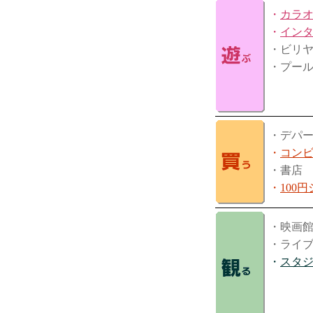
・
カラ
・
イン
・ビリ
・プー
・デパ
・
コン
・書店
・
100
・映画
・ライ
・
スタ