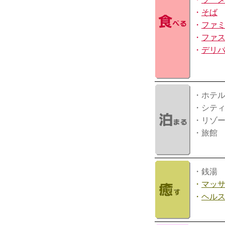
・
そば
・
ファ
・
ファ
・
デリ
・ホテ
・シテ
・リゾ
・旅館
・銭湯
・
マッ
・
ヘル